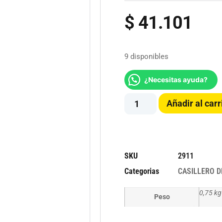
$
41.101
9 disponibles
¿Necesitas ayuda?
Añadir al carr
SKU
2911
Categorias
CASILLERO D
0,75 kg
Peso