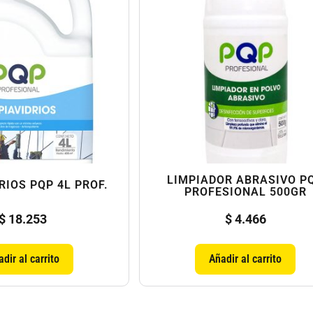
LIMPIADOR ABRASIVO P
RIOS PQP 4L PROF.
PROFESIONAL 500GR
$
18.253
$
4.466
dir al carrito
Añadir al carrito