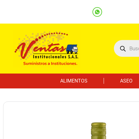
(601) 7562122
3219000032
Ventas
Línea Whatsapp
ALIMENTOS
ASEO