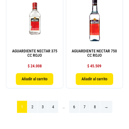
AGUARDIENTE NECTAR 375
AGUARDIENTE NECTAR 750
CC ROJO
CC ROJO
$
24.008
$
45.509
Añadir al carrito
Añadir al carrito
1
2
3
4
…
6
7
8
→