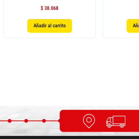
$
38.068
Añadir al carrito
Aña