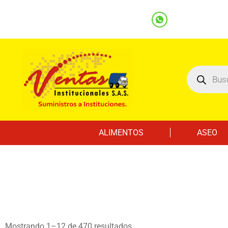
(601) 7562122
3219000032
Ventas
Línea Whatsapp
ALIMENTOS
ASEO
Mostrando 1–12 de 470 resultados