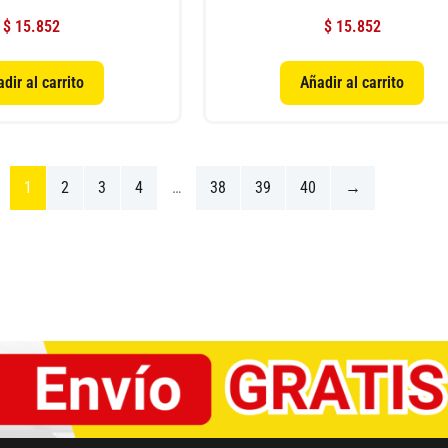
$
15.852
$
15.852
dir al carrito
Añadir al carrito
1
2
3
4
…
38
39
40
→