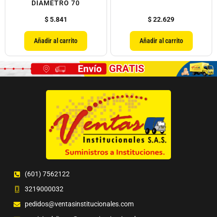
DIAMETRO 70
$
5.841
$
22.629
Añadir al carrito
Añadir al carrito
(601) 7562122
3219000032
pedidos@ventasinstitucionales.com