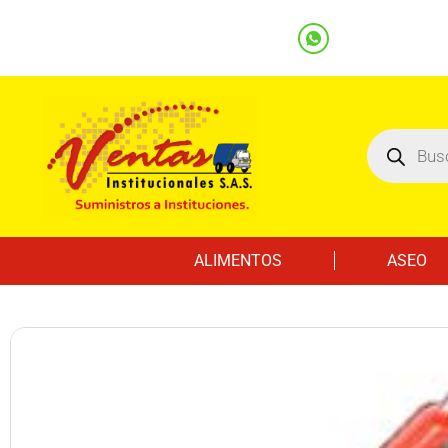
(601) 7562122
3219000032
Ventas
Línea Whatsapp
ALIMENTOS
ASEO