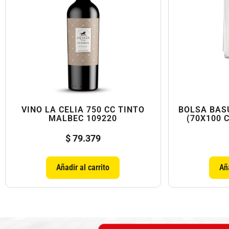
VINO LA CELIA 750 CC TINTO
BOLSA BAS
MALBEC 109220
(70X100 
$
79.379
Añadir al carrito
Aña