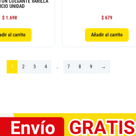
TON COLGANTE VARILLA
ICIO UNIDAD
$
1.698
$
679
dir al carrito
Añadir al carrito
1
2
3
4
…
7
8
9
→