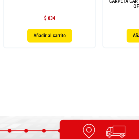
CARPETA CAR
OF
$
634
Añadir al carrito
Aña