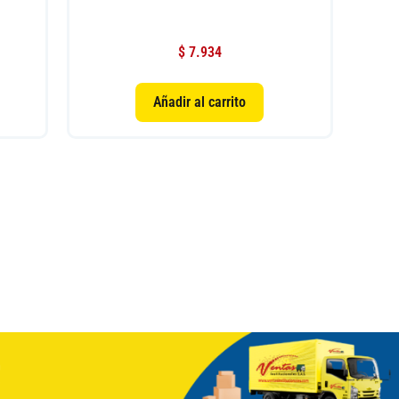
$
7.934
Añadir al carrito