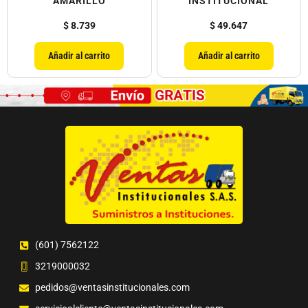
AMARILLO
INSTITUCIONAL
$
8.739
$
49.647
Añadir al carrito
Añadir al carrito
(601) 7562122
3219000032
pedidos@ventasinstitucionales.com