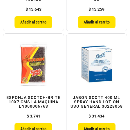
$
15.643
$
15.259
Añadir al carrito
Añadir al carrito
ESPONJA SCOTCH-BRITE
JABON SCOTT 400 ML
10X7 CMS LA MAQUINA
SPRAY HAND LOTION
LN000006763
USO GENERAL 30228058
$
3.741
$
31.434
Añadir al carrito
Añadir al carrito