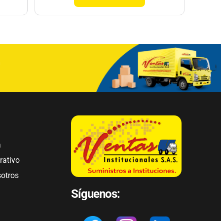
a
rativo
sotros
Síguenos: