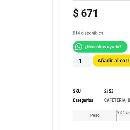
$
671
814 disponibles
¿Necesitas ayuda?
Añadir al carr
SKU
2153
Categorias
CAFETERIA
,
0,02 kg
Peso