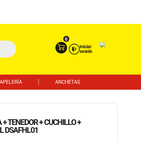
Ingresa aquí
Portal Empresas
0
Iniciar
sesión
APELERÍA
ANCHETAS
 + TENEDOR + CUCHILLO +
L DSAFHL01