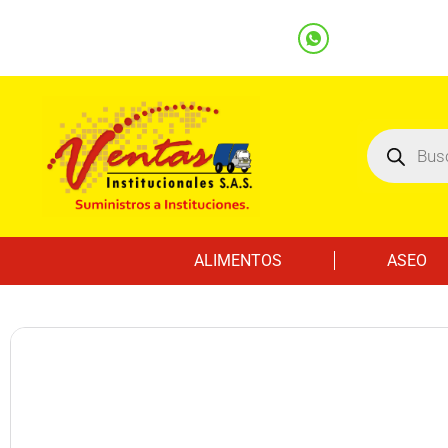
(601) 7562122
3219000032
Ventas
Línea Whatsapp
ALIMENTOS
ASEO