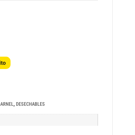
ito
DARNEL
,
DESECHABLES