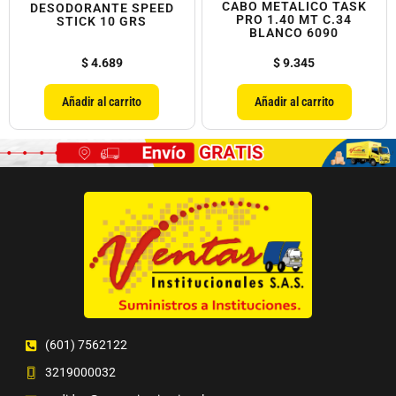
CABO METALICO TASK
DESODORANTE SPEED
PRO 1.40 MT C.34
STICK 10 GRS
BLANCO 6090
$
4.689
$
9.345
Añadir al carrito
Añadir al carrito
(601) 7562122
3219000032