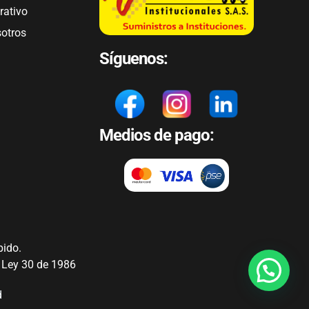
rativo
sotros
Síguenos:
Medios de pago:
bido.
y Ley 30 de 1986
d