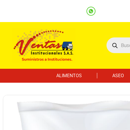
(601) 7562122
3219000032
Ventas
Línea Whatsapp
ALIMENTOS
ASEO