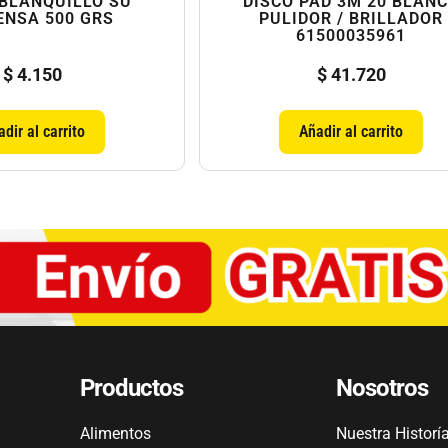
 BLANQUILLO SU
DISCO PAD 3M 20 BLAN
ENSA 500 GRS
PULIDOR / BRILLADOR
61500035961
$
4.150
$
41.720
dir al carrito
Añadir al carrito
Productos
Nosotros
Alimentos
Nuestra Historí