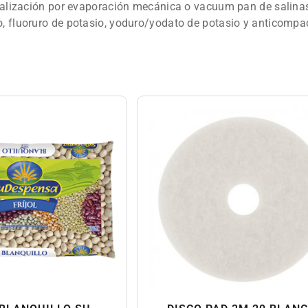
stalización por evaporación mecánica o vacuum pan de salinas t
o, fluoruro de potasio, yoduro/yodato de potasio y anticompac