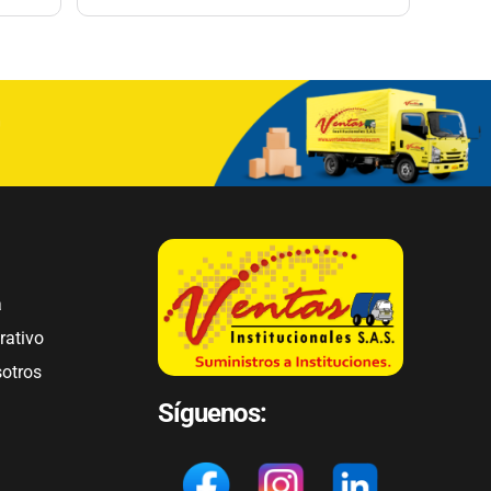
a
rativo
sotros
Síguenos: