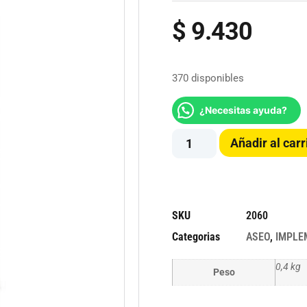
$
9.430
370 disponibles
¿Necesitas ayuda?
Añadir al carr
SKU
2060
Categorias
ASEO
,
IMPLE
0,4 kg
Peso