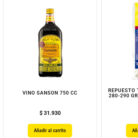
REPUESTO 
VINO SANSON 750 CC
280-290 GR
$
31.930
Añadir al carrito
Aña