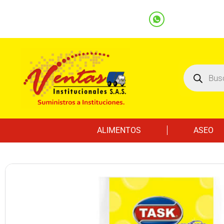
(601) 7562122
3219000032
Ventas
Línea Whatsapp
ALIMENTOS
ASEO