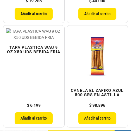
$
19.286
$
40.000
Añadir al carrito
Añadir al carrito
TAPA PLASTICA WAU 9
OZ X50 UDS BEBIDA FRIA
CANELA EL ZAFIRO AZUL
500 GRS EN ASTILLA
$
6.199
$
98.896
Añadir al carrito
Añadir al carrito