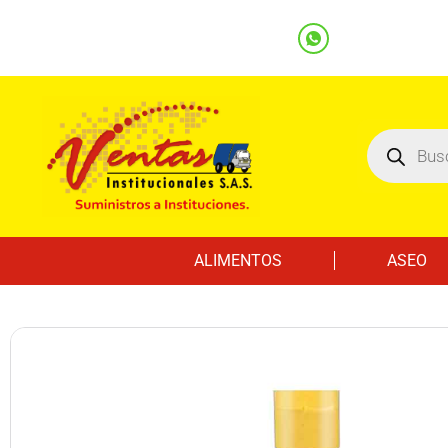
(601) 7562122
3219000032
Ventas
Línea Whatsapp
ALIMENTOS
ASEO