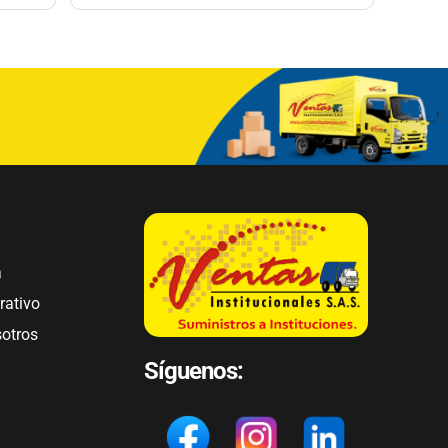
a
rativo
sotros
Síguenos: