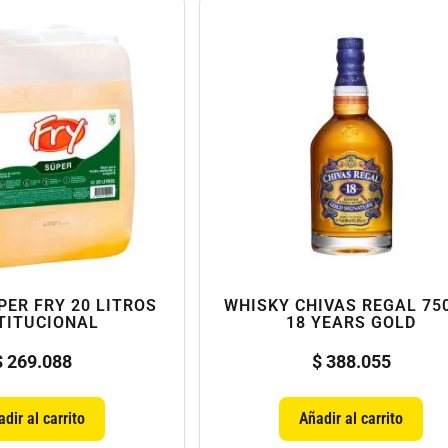
PER FRY 20 LITROS
WHISKY CHIVAS REGAL 75
TITUCIONAL
18 YEARS GOLD
$
269.088
$
388.055
dir al carrito
Añadir al carrito