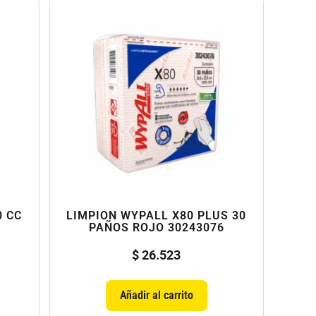
0 CC
LIMPION WYPALL X80 PLUS 30
PAÑOS ROJO 30243076
$
26.523
Añadir al carrito