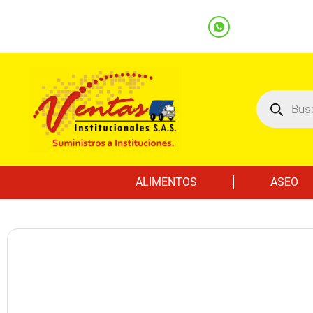
(601) 7562122
3219000032
Ventas
Línea Whatsapp
ALIMENTOS
ASEO