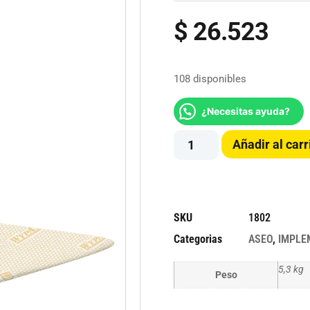
$
26.523
108 disponibles
¿Necesitas ayuda?
Añadir al carr
SKU
1802
Categorias
ASEO
,
IMPLE
5,3 kg
Peso