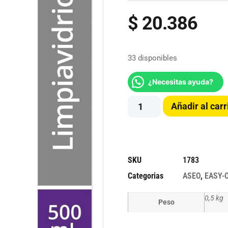
$
20.386
33 disponibles
¿Necesitas ayuda?
Añadir al carr
SKU
1783
Categorias
ASEO
,
EASY-
0,5 kg
Peso