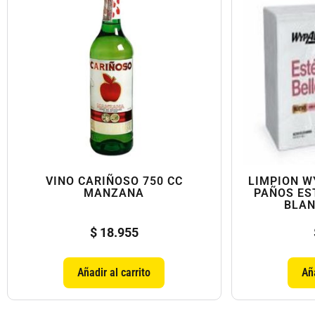
VINO CARIÑOSO 750 CC
LIMPION W
MANZANA
PAÑOS ES
BLAN
$
18.955
Añadir al carrito
Aña