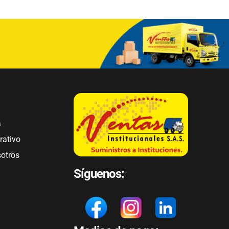
a
rativo
sotros
Síguenos: