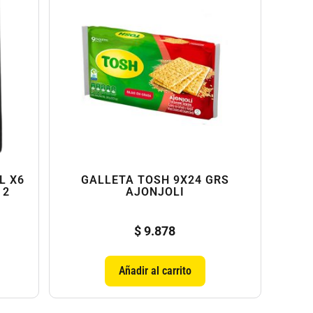
L X6
GALLETA TOSH 9X24 GRS
 2
AJONJOLI
$
9.878
Añadir al carrito