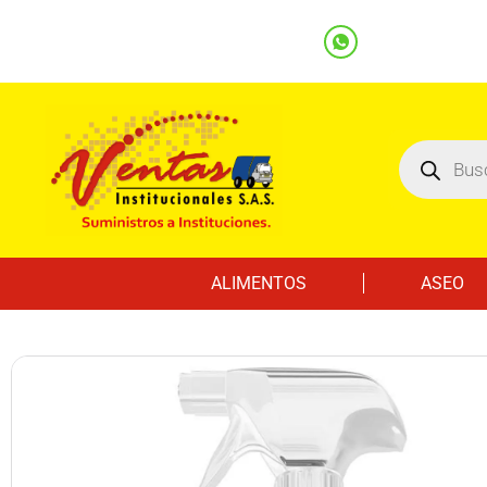
(601) 7562122
3219000032
Ventas
Línea Whatsapp
ALIMENTOS
ASEO