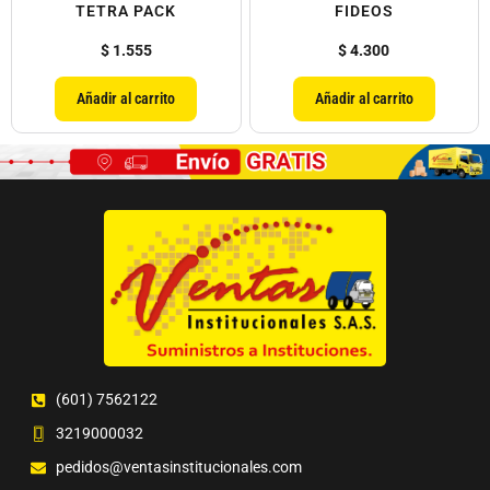
TETRA PACK
FIDEOS
$
1.555
$
4.300
Añadir al carrito
Añadir al carrito
(601) 7562122
3219000032
pedidos@ventasinstitucionales.com