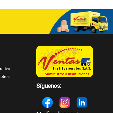
a
rativo
sotros
Síguenos: