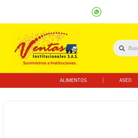
(601) 7562122
3219000032
Ventas
Línea Whatsapp
ALIMENTOS
ASEO