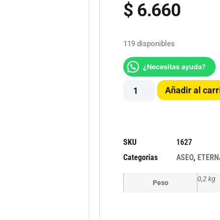
$
6.660
119 disponibles
¿Necesitas ayuda?
Añadir al carr
SKU
1627
Categorias
ASEO
,
ETERN
0,2 kg
Peso