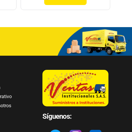
a
rativo
sotros
Síguenos: