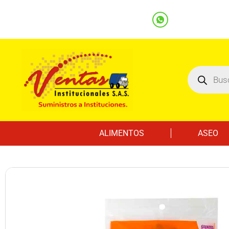
(601) 7562122
3219000032
Ventas
Línea Whatsapp
ALIMENTOS
ASEO