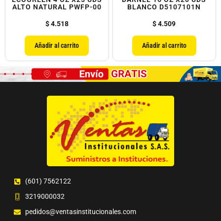
ALTO NATURAL PWFP-00
BLANCO D5107101N
$
4.518
$
4.509
Añadir al carrito
Añadir al carrito
(601) 7562122
3219000032
pedidos@ventasinstitucionales.com