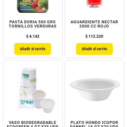
PASTA DORIA 500 GRS
AGUARDIENTE NECTAR
TORNILLOS VERDURAS
2000 CC ROJO
$
4.142
$
112.220
Añadir al carrito
Añadir al carrito
VASO BIODEGRADABLE
PLATO HONDO ICOPOR
ECOGREEN 4 OZ X25 UDS
DARNEL 16 OZ X20 UDS