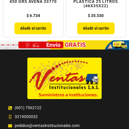
450 GRS AVENA 33770
PLASTICA 25 LITROS
(46X35X22)
$
6.734
$
35.530
Añadir al carrito
Añadir al carrito
(601) 7562122
3219000032
pedidos@ventasinstitucionales.com