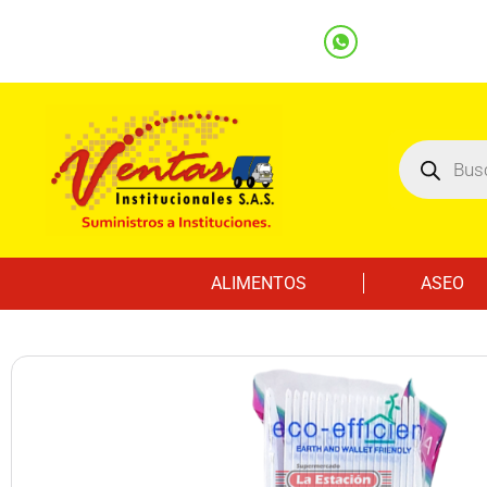
(601) 7562122
3219000032
Ventas
Línea Whatsapp
ALIMENTOS
ASEO