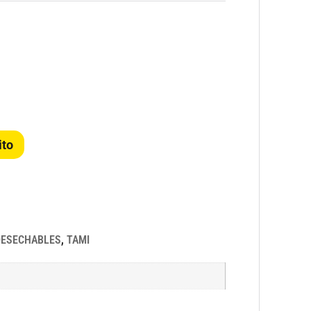
ito
DESECHABLES
,
TAMI