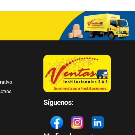
a
rativo
sotros
Síguenos: