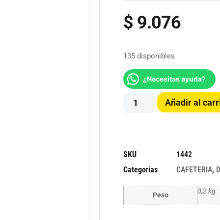
$
9.076
135 disponibles
¿Necesitas ayuda?
Añadir al carr
SKU
1442
Categorias
CAFETERIA
,
0,2 kg
Peso