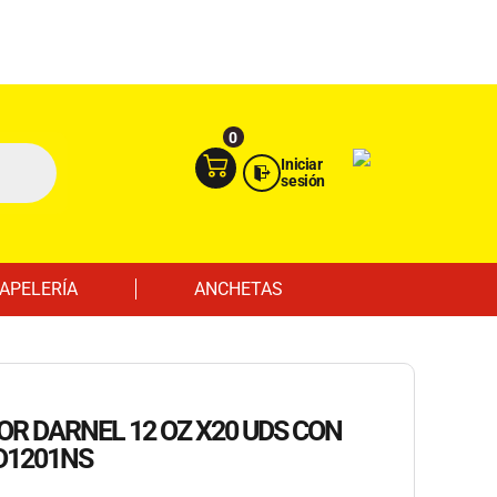
Ingresa aquí
Portal Empresas
0
Iniciar
sesión
APELERÍA
ANCHETAS
R DARNEL 12 OZ X20 UDS CON
D1201NS