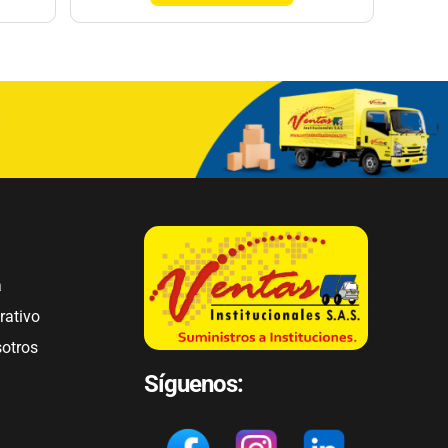
a
rativo
sotros
Síguenos: