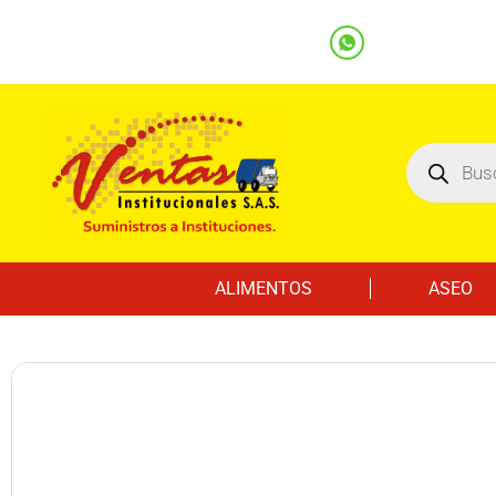
(601) 7562122
3219000032
Ventas
Línea Whatsapp
ALIMENTOS
ASEO