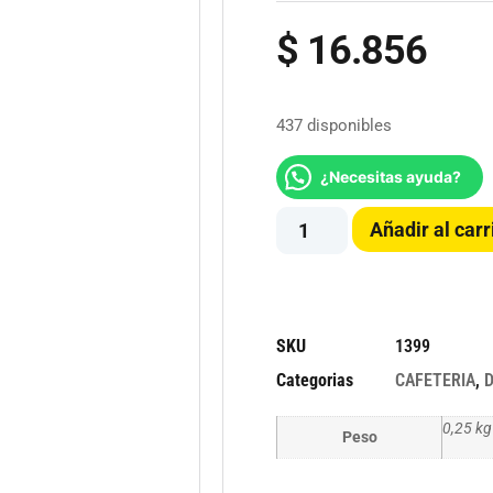
$
16.856
437 disponibles
¿Necesitas ayuda?
Añadir al carr
SKU
1399
Categorias
CAFETERIA
,
0,25 kg
Peso