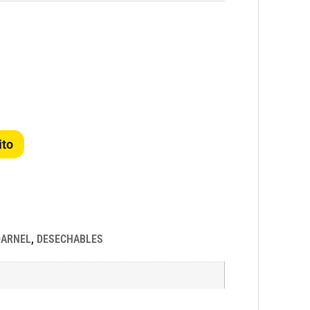
ito
DARNEL
,
DESECHABLES