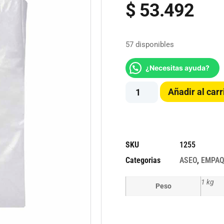
$
53.492
57 disponibles
¿Necesitas ayuda?
Añadir al carr
SKU
1255
Categorias
ASEO
,
EMPAQ
1 kg
Peso