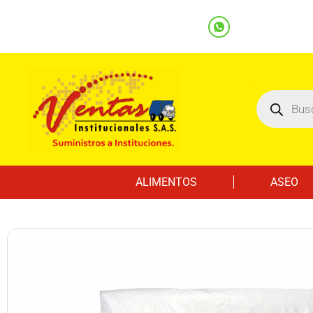
(601) 7562122
3219000032
Ventas
Línea Whatsapp
ALIMENTOS
ASEO