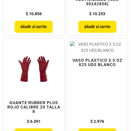
30242858)
$
10.856
$
10.253
Añadir al carrito
Añadir al carrito
VASO PLASTICO 3.5 OZ
X25 UDS BLANCO
GUANTE RUBBER PLUS
ROJO CALIBRE 20 TALLA
8
$
6.391
$
2.976