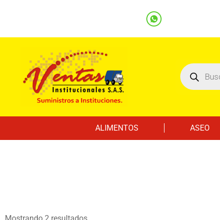
(601) 7562122
3219000032
Ventas
Línea Whatsapp
ALIMENTOS
ASEO
Mostrando 2 resultados