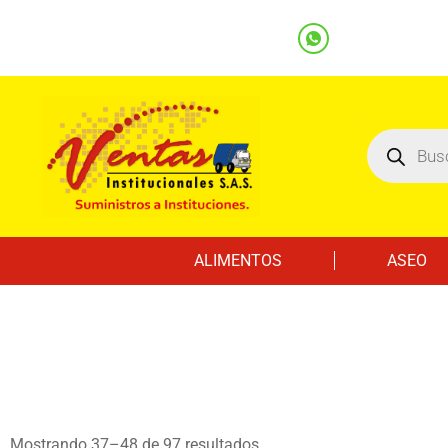
(601) 7562122
3219000032
Ventas
Línea Whatsapp
ALIMENTOS
ASEO
Mostrando 37–48 de 97 resultados