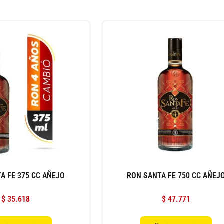
A FE 375 CC AÑEJO
RON SANTA FE 750 CC AÑEJ
$
35.618
$
47.771