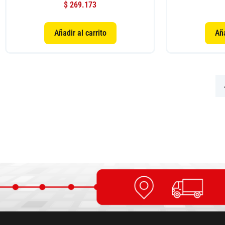
$
269.173
Añadir al carrito
Aña