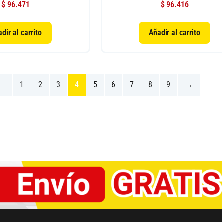
$
96.471
$
96.416
dir al carrito
Añadir al carrito
←
1
2
3
4
5
6
7
8
9
→