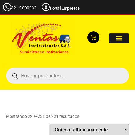
321 9000032
Portal Empresas
Mostrando 229–231 de 231 resultados