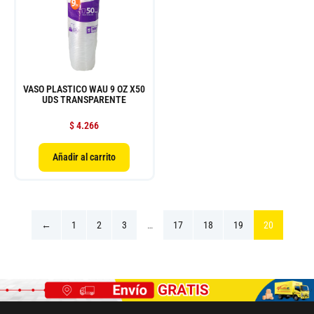
VASO PLASTICO WAU 9 OZ X50
UDS TRANSPARENTE
$
4.266
Añadir al carrito
←
1
2
3
…
17
18
19
20