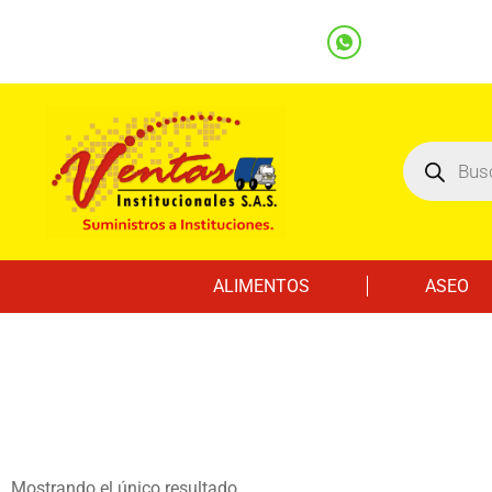
(601) 7562122
3219000032
Ventas
Línea Whatsapp
ALIMENTOS
ASEO
Mostrando el único resultado