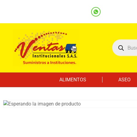
(601) 7562122
3219000032
Ventas
Línea Whatsapp
ALIMENTOS
ASEO